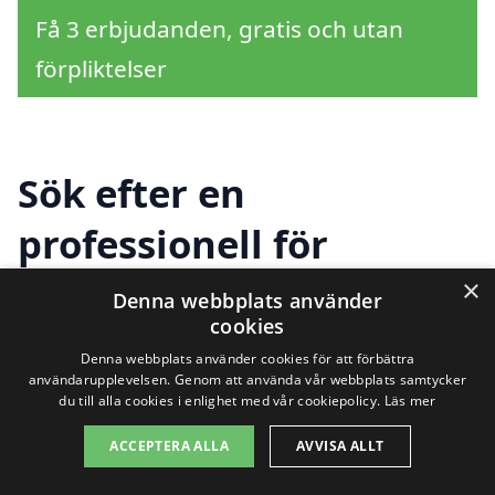
Få 3 erbjudanden, gratis och utan
förpliktelser
Sök efter en
professionell för
magasinering i andra
×
Denna webbplats använder
cookies
städer nära Malmön
Denna webbplats använder cookies för att förbättra
användarupplevelsen. Genom att använda vår webbplats samtycker
du till alla cookies i enlighet med vår cookiepolicy.
Läs mer
Att hitta rätt magasinering i Malmön kan
ACCEPTERA ALLA
AVVISA ALLT
vara en utmaning, särskilt om du har