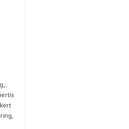
g,
pertis
kert
ring,