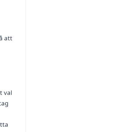
å att
t val
etag
tta