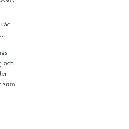
 råd
t.
näs
g och
der
r som