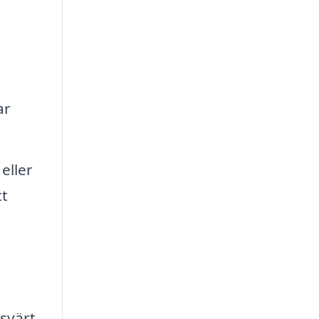
ar
eller
tt
isvärt