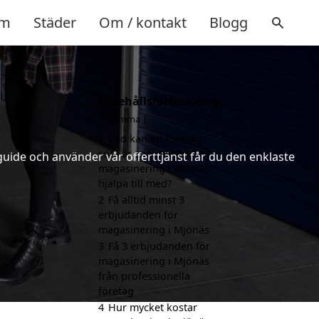
m
Städer
Om / kontakt
Blogg
Innehållsförteckning
gömma
1
Vad kan ett företag
som är specialiserat på
uide och använder vår offerttjänst får du den enklaste
magasinering i Mjönäs
hjälpa till med?
2
Få alltid minst 3
erbjudanden för
magasinering i Mjönäs
3
Få 3 erbjudanden för
magasinering i Mjönäs
från professionella
företag
4
Hur mycket kostar