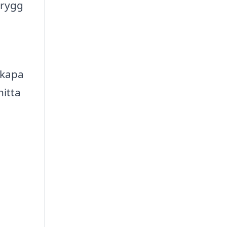
trygg
skapa
hitta