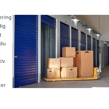
ering
dig
t
 du
tiv
ter