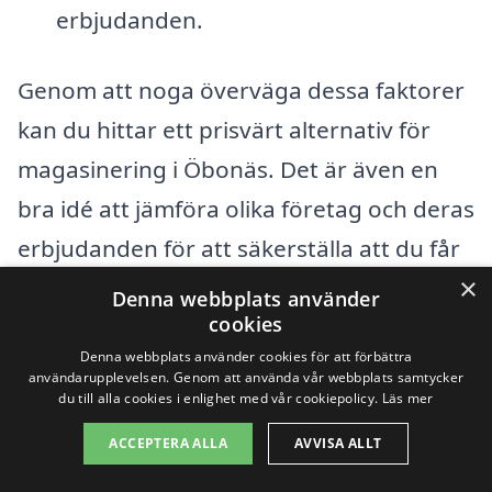
erbjudanden.
Genom att noga överväga dessa faktorer
kan du hittar ett prisvärt alternativ för
magasinering i Öbonäs. Det är även en
bra idé att jämföra olika företag och deras
erbjudanden för att säkerställa att du får
×
bästa möjliga pris och service. Genom vår
Denna webbplats använder
cookies
plattform kan du enkelt begära offert från
Denna webbplats använder cookies för att förbättra
flera företag i området, vilket ger dig
användarupplevelsen. Genom att använda vår webbplats samtycker
du till alla cookies i enlighet med vår cookiepolicy.
Läs mer
möjlighet att göra ett informerat val
utifrån dina specifika behov och budget.
ACCEPTERA ALLA
AVVISA ALLT
På så sätt kan du tryggt och bekvämt