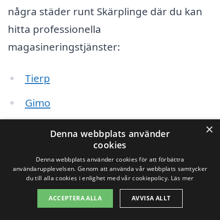
några städer runt Skärplinge där du kan
hitta professionella
magasineringstjänster:
Tierp
Gimo
Östhammar
×
Denna webbplats använder
cookies
Örbyhus
Denna webbplats använder cookies för att förbättra
användarupplevelsen. Genom att använda vår webbplats samtycker
Forsmarks
du till alla cookies i enlighet med vår cookiepolicy.
Läs mer
Älvkarleby
ACCEPTERA ALLA
AVVISA ALLT