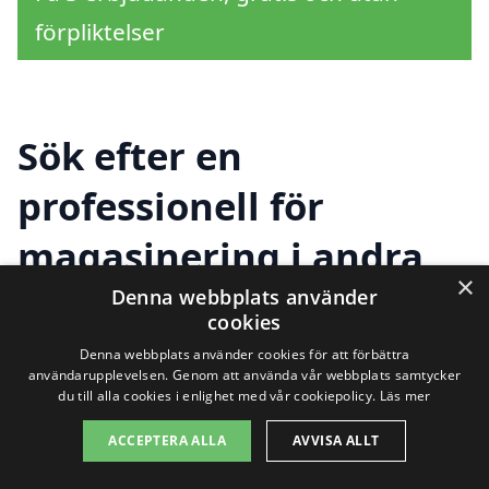
förpliktelser
Sök efter en
professionell för
magasinering i andra
×
städer nära
Denna webbplats använder
cookies
Teckomatorp
Denna webbplats använder cookies för att förbättra
användarupplevelsen. Genom att använda vår webbplats samtycker
du till alla cookies i enlighet med vår cookiepolicy.
Läs mer
Om du letar efter pålitlig och prisvärd
ACCEPTERA ALLA
AVVISA ALLT
magasinering i Teckomatorp
, är det bra