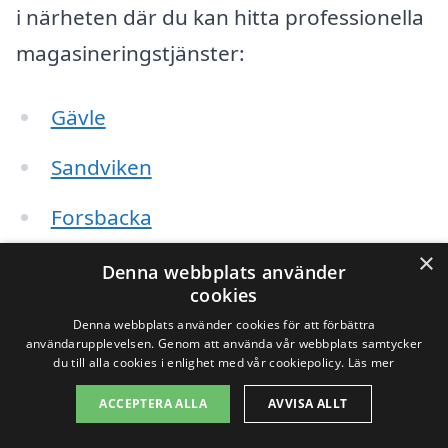
i närheten där du kan hitta professionella
magasineringstjänster:
Gävle
Sandviken
Forsbacka
×
Hofors
Denna webbplats använder
cookies
Sundsvall
Denna webbplats använder cookies för att förbättra
användarupplevelsen. Genom att använda vår webbplats samtycker
Älvkarleby
du till alla cookies i enlighet med vår cookiepolicy.
Läs mer
ACCEPTERA ALLA
AVVISA ALLT
Ockelbo