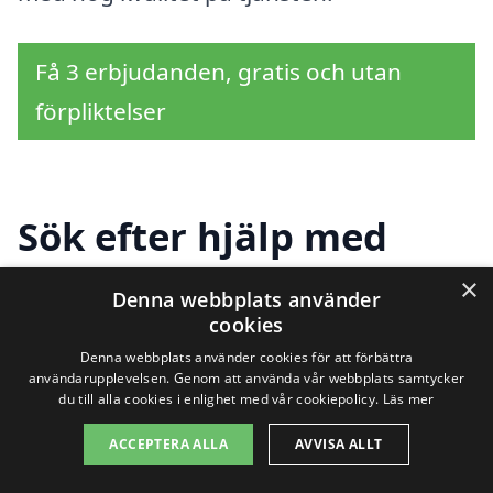
Få 3 erbjudanden, gratis och utan
förpliktelser
Sök efter hjälp med
magasinering i andra
×
Denna webbplats använder
städer nära Väskinde
cookies
Denna webbplats använder cookies för att förbättra
användarupplevelsen. Genom att använda vår webbplats samtycker
du till alla cookies i enlighet med vår cookiepolicy.
Läs mer
Att hitta rätt företag för
magasinering i
ACCEPTERA ALLA
AVVISA ALLT
Väskinde
kan vara en utmaning, särskilt