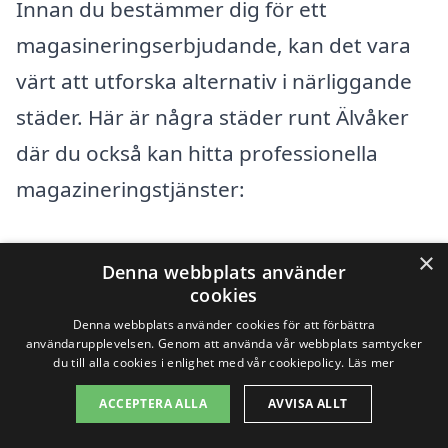
Innan du bestämmer dig för ett
magasineringserbjudande, kan det vara
värt att utforska alternativ i närliggande
städer. Här är några städer runt Älvåker
där du också kan hitta professionella
magazineringstjänster:
Karlstad
×
Denna webbplats använder
cookies
Molkom
Denna webbplats använder cookies för att förbättra
användarupplevelsen. Genom att använda vår webbplats samtycker
Grums
du till alla cookies i enlighet med vår cookiepolicy.
Läs mer
Hagfors
ACCEPTERA ALLA
AVVISA ALLT