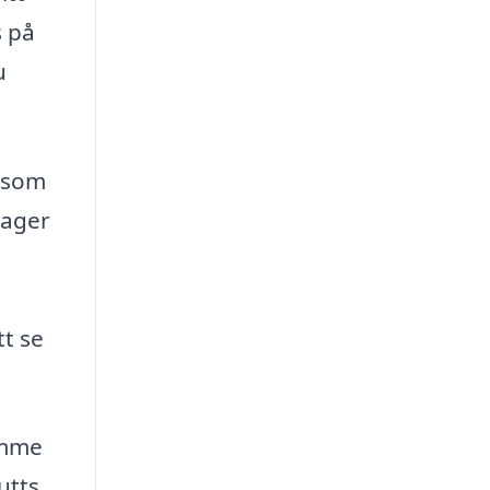
s på
u
 som
lager
tt se
ymme
utts