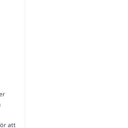
er
a
ör att