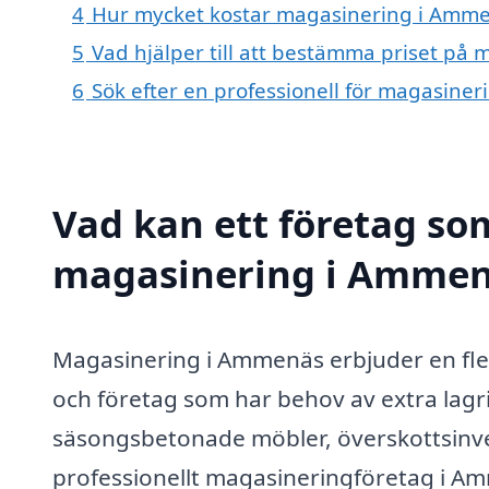
4
Hur mycket kostar magasinering i Amm
5
Vad hjälper till att bestämma priset på
6
Sök efter en professionell för magasine
Vad kan ett företag som
magasinering i Ammenä
Magasinering i Ammenäs erbjuder en flex
och företag som har behov av extra lag
säsongsbetonade möbler, överskottsinven
professionellt magasineringföretag i Am