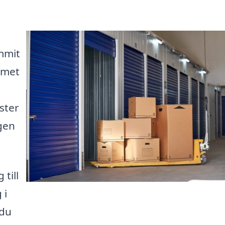
mmit
mmet
t
ster
gen
till
 i
 du