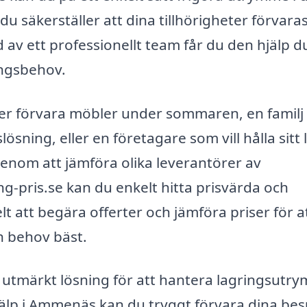
u säkerställer att dina tillhörigheter förvara
d av ett professionellt team får du den hjälp d
ingsbehov.
er förvara möbler under sommaren, en familj
sning, eller en företagare som vill hålla sitt 
. Genom att jämföra olika leverantörer av
-pris.se kan du enkelt hitta prisvärda och
elt att begära offerter och jämföra priser för a
h behov bäst.
utmärkt lösning för att hantera lagringsutr
hjälp i Ammenäs kan du tryggt förvara dina bes