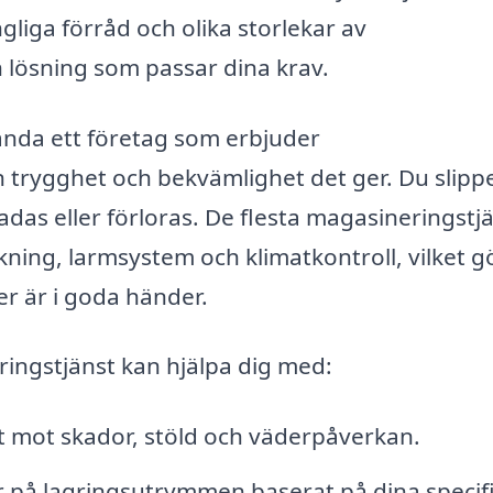
gliga förråd och olika storlekar av
 lösning som passar dina krav.
ända ett företag som erbjuder
 trygghet och bekvämlighet det ger. Du slipp
kadas eller förloras. De flesta magasineringstj
ing, larmsystem och klimatkontroll, vilket gö
r är i goda händer.
ringstjänst kan hjälpa dig med:
t mot skador, stöld och väderpåverkan.
ar på lagringsutrymmen baserat på dina specif