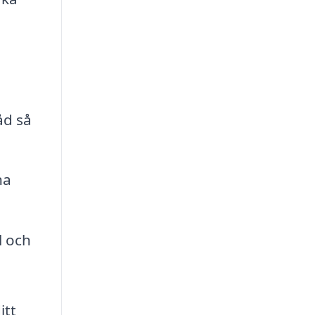
åd så
na
l och
itt