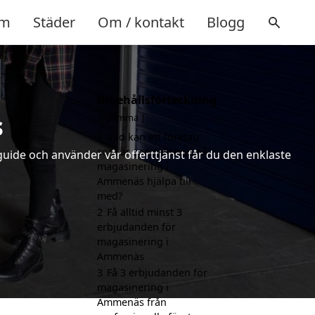
m
Städer
Om / kontakt
Blogg
Innehållsförteckning
s
gömma
1
Vad kan ett företag
som är specialiserat på
uide och använder vår offerttjänst får du den enklaste
magasinering i
Ammenäs hjälpa till
med?
2
Få alltid minst 3
erbjudanden för
magasinering i
Ammenäs
3
Få 3 erbjudanden för
magasinering i
Ammenäs från