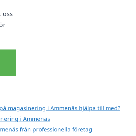
t
t oss
ör
t på magasinering i Ammenäs hjälpa till med?
sinering i Ammenäs
menäs från professionella företag