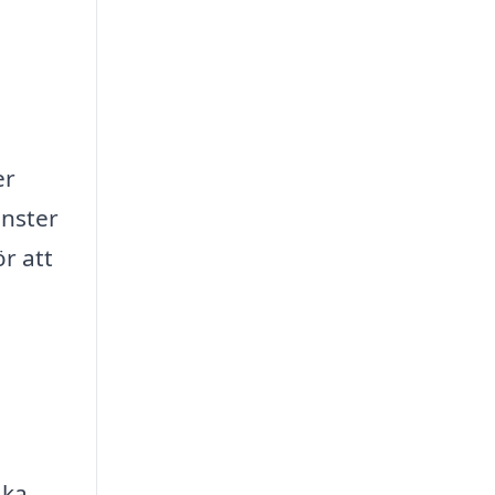
er
änster
r att
ika