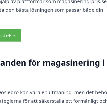
hjälp av plattformar som magasinering-pris.s
itta den bästa lösningen som passar både din
iktelser
udanden för magasinering i
 i Dösjebro kan vara en utmaning, men det beh
ategierna för att säkerställa ett förmånligt oc