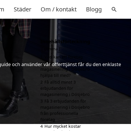
m
Städer
Om / kontakt
Blogg
Innehållsförteckning
gömma
1
Vad kan ett företag
som är specialiserat på
uide och använder vår offerttjänst får du den enklaste
magasinering i Dösjebro
hjälpa till med?
2
Få alltid minst 3
erbjudanden för
magasinering i Dösjebro
3
Få 3 erbjudanden för
magasinering i Dösjebro
från professionella
företag
4
Hur mycket kostar