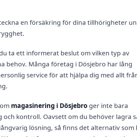
 teckna en försäkring för dina tillhörigheter u
trygghet.
u ta ett informerat beslut om vilken typ av
na behov. Många företag i Dösjebro har lång
sonlig service för att hjälpa dig med allt frå
ng.
inom
magasinering i Dösjebro
ger inte bara
g och kontroll. Oavsett om du behöver lagra 
långvarig lösning, så finns det alternativ som