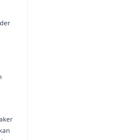
nder
n
saker
 kan