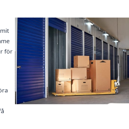
mmit
ymme
r för
öra
få