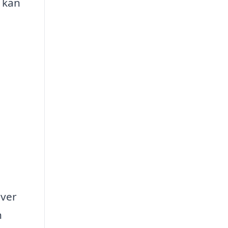
e kan
över
h