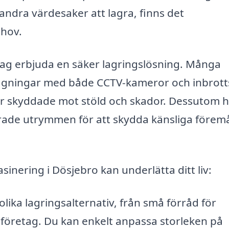
andra värdesaker att lagra, finns det
ehov.
tag erbjuda en säker lagringslösning. Många
äggningar med både CCTV-kameror och inbrot
r är skyddade mot stöld och skador. Dessutom 
rade utrymmen för att skydda känsliga förem
inering i Dösjebro kan underlätta ditt liv:
ika lagringsalternativ, från små förråd för
r företag. Du kan enkelt anpassa storleken på