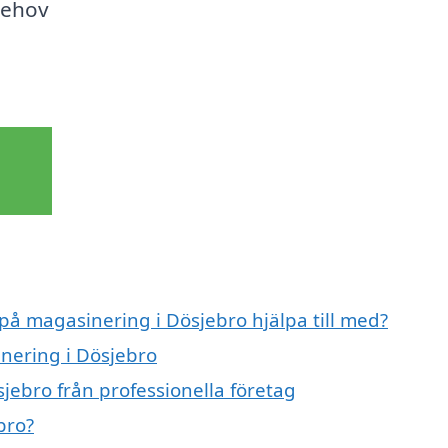
behov
 på magasinering i Dösjebro hjälpa till med?
inering i Dösjebro
jebro från professionella företag
bro?