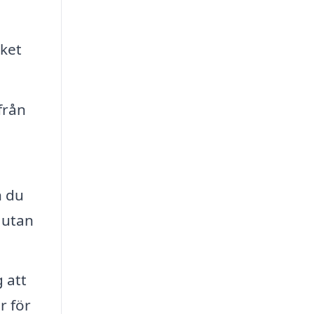
lket
från
n du
 utan
 att
r för