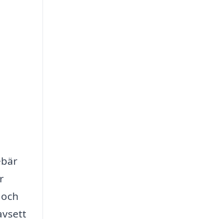
ebär
r
 och
avsett