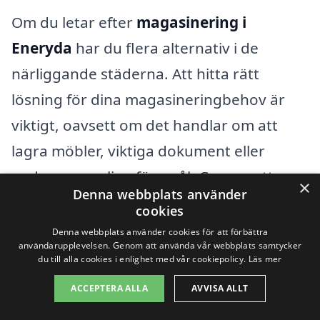
Om du letar efter
magasinering i
Eneryda
har du flera alternativ i de
närliggande städerna. Att hitta rätt
lösning för dina magasineringbehov är
viktigt, oavsett om det handlar om att
lagra möbler, viktiga dokument eller
andra personliga föremål. Genom att
×
Denna webbplats använder
jämföra olika företag i området kan du få
cookies
den hjälp du behöver utan att överskrida
Denna webbplats använder cookies för att förbättra
användarupplevelsen. Genom att använda vår webbplats samtycker
din budget.
du till alla cookies i enlighet med vår cookiepolicy.
Läs mer
ACCEPTERA ALLA
AVVISA ALLT
När du börjar din sökning, överväg att