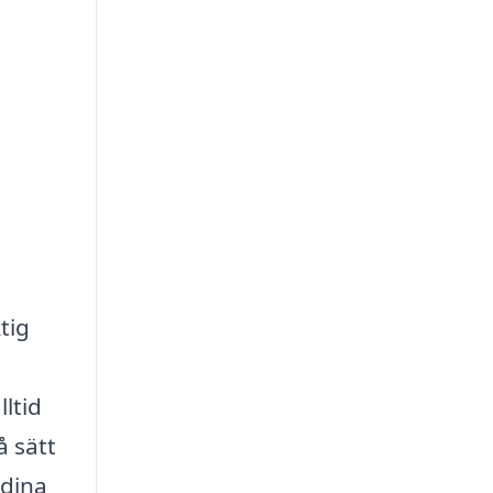
tig
ltid
å sätt
 dina