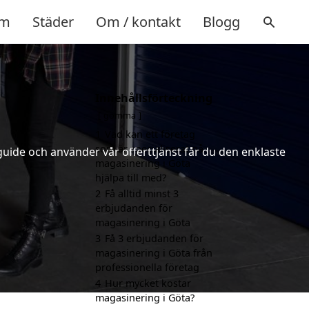
m
Städer
Om / kontakt
Blogg
Innehållsförteckning
gömma
1
Vad kan ett företag
som är specialiserat på
uide och använder vår offerttjänst får du den enklaste
magasinering i Göta
hjälpa till med?
2
Få alltid minst 3
erbjudanden för
magasinering i Göta
3
Få 3 erbjudanden för
magasinering i Göta från
professionella företag
4
Hur mycket kostar
magasinering i Göta?