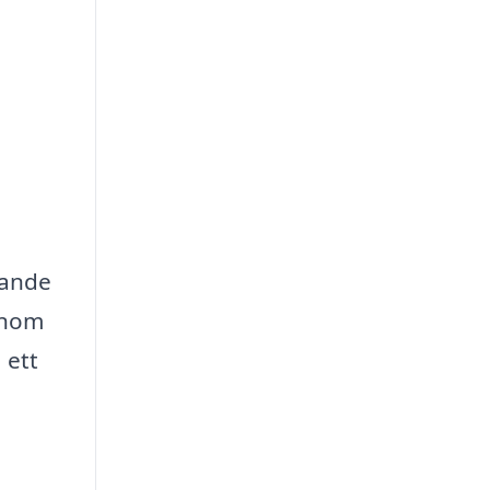
rande
enom
 ett