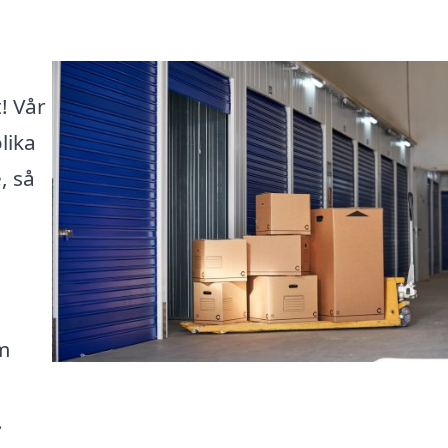
! Vår
lika
, så
om
.