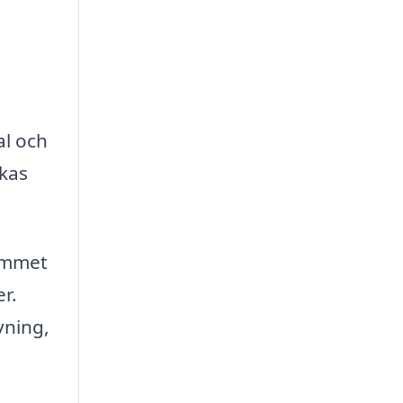
al och
nkas
hemmet
r.
vning,