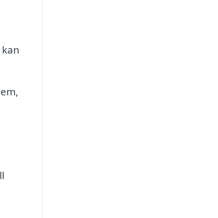
, kan
dem,
a
l