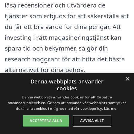
läsa recensioner och utvärdera de
tjänster som erbjuds för att säkerställa att
du får ett bra värde för dina pengar. Att
investing i rätt magasineringstjänst kan
spara tid och bekymmer, så gör din
research noggrant för att hitta det bästa
alternativet för dina behov.
×
Denna webbplats använder
cookies
Få 3 erbjudanden, gratis och utan
Denna webbplats använder cookies för att förbättra
förpliktelser
användarupplevelsen. Genom att använda vår webbplats samtycker
du till alla cookies i enlighet med vår cookiepolicy.
Läs mer
ACCEPTERA ALLA
AVVISA ALLT