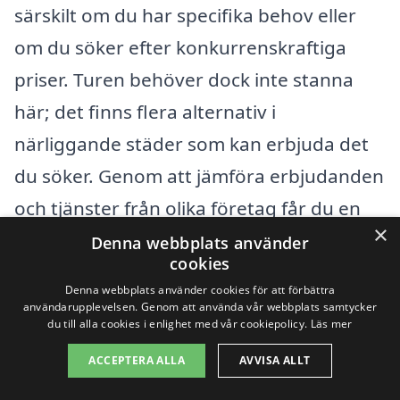
särskilt om du har specifika behov eller
om du söker efter konkurrenskraftiga
priser. Turen behöver dock inte stanna
här; det finns flera alternativ i
närliggande städer som kan erbjuda det
du söker. Genom att jämföra erbjudanden
och tjänster från olika företag får du en
×
bättre förståelse för vilka möjligheter som
Denna webbplats använder
cookies
finns tillgängliga.
Denna webbplats använder cookies för att förbättra
användarupplevelsen. Genom att använda vår webbplats samtycker
du till alla cookies i enlighet med vår cookiepolicy.
Läs mer
Nedanför hittar du en lista över städer
nära Tallvik där du kan söka efter
ACCEPTERA ALLA
AVVISA ALLT
professionell magasinering: