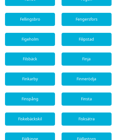
Fellingsbro
Fengersfors
Figeholm
Filipstad
Filsbäck
Finja
Finkarby
Finnerödja
Finspång
Finsta
Fiskebäckskil
Fisksätra
Fjälkinge
Fjällastorp