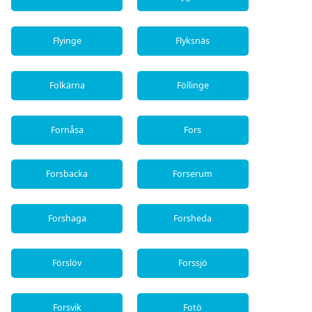
Flyinge
Flyksnäs
Folkärna
Föllinge
Fornåsa
Fors
Forsbacka
Forserum
Forshaga
Forsheda
Förslöv
Forssjö
Forsvik
Fotö