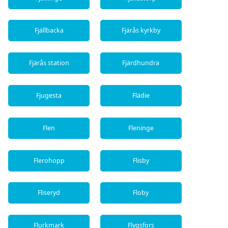
Fjällbacka
Fjärås kyrkby
Fjärås station
Fjärdhundra
Fjugesta
Flädie
Flen
Fleninge
Flerohopp
Flisby
Fliseryd
Floby
Flurkmark
Flygsfors