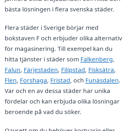
bästa lösningen i flera svenska städer.
Flera städer i Sverige börjar med
bokstaven F och erbjuder olika alternativ
för magasinering. Till exempel kan du
hitta tjänster i städer som
Falkenberg
,
Falun
,
Färjestaden
,
Filipstad
,
Fisksätra
,
Flen
,
Forshaga
,
Fristad
, och
Funäsdalen
.
Var och en av dessa städer har unika
fördelar och kan erbjuda olika lösningar
beroende på vad du söker.
Oavsett om du behöver kortvarig eller