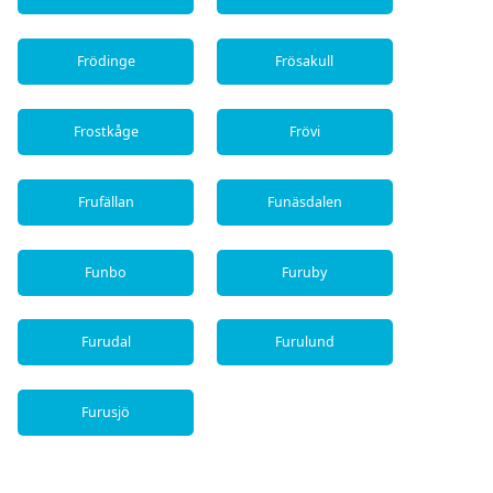
Frödinge
Frösakull
Frostkåge
Frövi
Frufällan
Funäsdalen
Funbo
Furuby
Furudal
Furulund
Furusjö