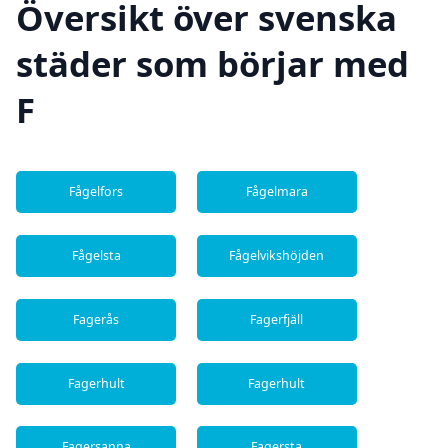
Översikt över svenska
städer som börjar med
F
Fågelfors
Fågelmara
Fågelsta
Fågelvikshöjden
Fagerås
Fagerfjäll
Fagerhult
Fagerhult
Fagersanna
Fagersta