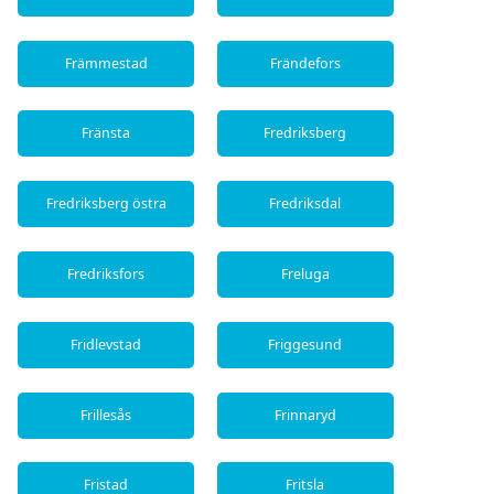
Främmestad
Frändefors
Fränsta
Fredriksberg
Fredriksberg östra
Fredriksdal
Fredriksfors
Freluga
Fridlevstad
Friggesund
Frillesås
Frinnaryd
Fristad
Fritsla