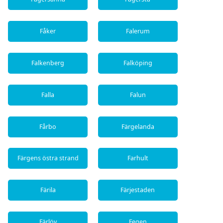
Fåker
Falerum
Falkenberg
Falköping
Falla
Falun
Fårbo
Färgelanda
Färgens östra strand
Farhult
Färila
Färjestaden
Färlöv
Fegen