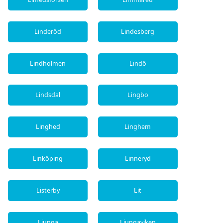
Linderöd
Lindesberg
Lindholmen
Lindö
Lindsdal
Lingbo
Linghed
Linghem
Linköping
Linneryd
Listerby
Lit
Ljunga
Ljungaviken