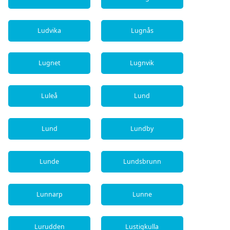
Ludvika
Lugnås
Lugnet
Lugnvik
Luleå
Lund
Lund
Lundby
Lunde
Lundsbrunn
Lunnarp
Lunne
Lurudden
Lustigkulla