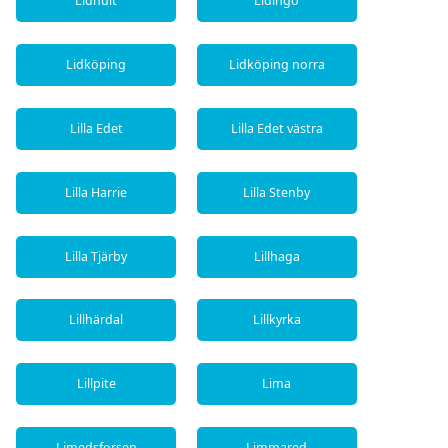
Lidhult
Lidingö
Lidköping
Lidköping norra
Lilla Edet
Lilla Edet västra
Lilla Harrie
Lilla Stenby
Lilla Tjärby
Lillhaga
Lillhärdal
Lillkyrka
Lillpite
Lima
Limedsforsen
Limmared