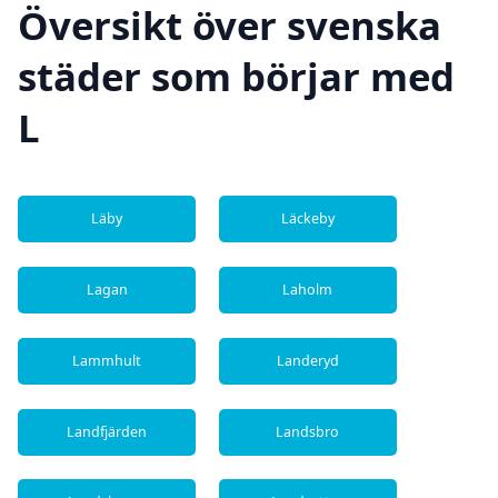
Översikt över svenska
städer som börjar med
L
Läby
Läckeby
Lagan
Laholm
Lammhult
Landeryd
Landfjärden
Landsbro