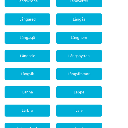
Landskrona
Landvetter
Långared
Långås
Långasjö
Länghem
Långsele
Långshyttan
Långvik
Långviksmon
Länna
Läppe
Lärbro
Larv