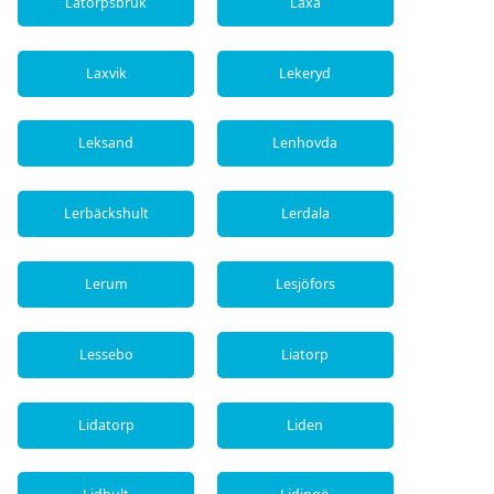
Latorpsbruk
Laxå
Laxvik
Lekeryd
Leksand
Lenhovda
Lerbäckshult
Lerdala
Lerum
Lesjöfors
Lessebo
Liatorp
Lidatorp
Liden