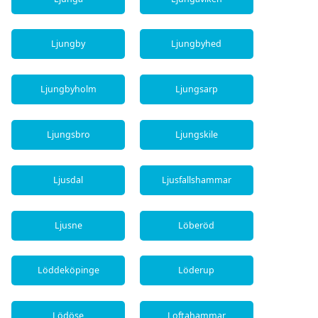
Ljungby
Ljungbyhed
Ljungbyholm
Ljungsarp
Ljungsbro
Ljungskile
Ljusdal
Ljusfallshammar
Ljusne
Löberöd
Löddeköpinge
Löderup
Lödöse
Loftahammar