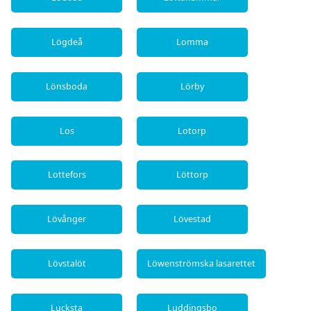
Lögdeå
Lomma
Lönsboda
Lörby
Los
Lotorp
Lottefors
Löttorp
Lövånger
Lövestad
Lövstalöt
Löwenströmska lasarettet
Lucksta
Luddingsbo