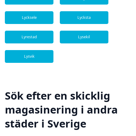
Lycksele
Lycksta
Lyrestad
Lysekil
Lysvik
Sök efter en skicklig
magasinering i andra
städer i Sverige